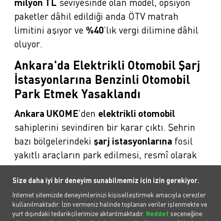
milyon TL
seviyesinde olan model, opsiyon
paketler dâhil edildiği anda ÖTV matrah
limitini aşıyor ve
%40
’lık vergi dilimine dâhil
oluyor.
Ankara'da Elektrikli Otomobil Şarj
İstasyonlarına Benzinli Otomobil
Park Etmek Yasaklandı
Ankara UKOME
'den
elektrikli otomobil
sahiplerini sevindiren bir karar çıktı. Şehrin
bazı bölgelerindeki
şarj istasyonlarına
fosil
yakıtlı araçların park edilmesi, resmî olarak
yasaklandı.
Size daha iyi bir deneyim sunabilmemiz için izin gerekiyor.
Elektrikli otomobiller
için şarj istasyonu
İnternet sitemizde deneyimlerinizi kişiselleştirmek amacıyla çerezler
hizmeti sağlayan bazı firmalar, diğer illerde
kullanılmaktadır. İzin vermeniz halinde toplanan veriler işlenmekte ve
yurt dışındaki tedarikçilerimize aktarılmaktadır.
Reddet
seçeneğine
olduğu gibi Ankara'da da şarj istasyonları