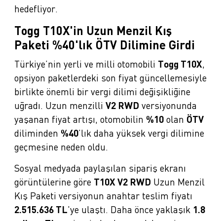
hedefliyor.
Togg T10X'in Uzun Menzil Kış
Paketi %40'lık ÖTV Dilimine Girdi
Türkiye’nin yerli ve milli otomobili
Togg T10X
,
opsiyon paketlerdeki son fiyat güncellemesiyle
birlikte önemli bir vergi dilimi değişikliğine
uğradı. Uzun menzilli
V2 RWD
versiyonunda
yaşanan fiyat artışı, otomobilin
%10
olan
ÖTV
diliminden
%40
’lık daha yüksek vergi dilimine
geçmesine neden oldu.
Sosyal medyada paylaşılan sipariş ekranı
görüntülerine göre
T10X V2 RWD
Uzun Menzil
Kış Paketi versiyonun anahtar teslim fiyatı
2.515.636 TL
'ye ulaştı. Daha önce yaklaşık
1.8