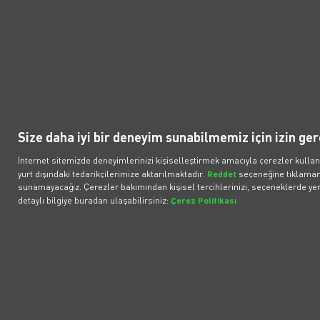
geleceğin teknolojisini zahmetsizce deneyimlemek ka
başlayabilirsiniz
.
Politikalar
Popüler Araçlar
İl
Elektronik İletişim İzni
Araçlar
İlet
Size daha iyi bir deneyim sunabilmemiz için izin ger
Bireysel Üyelik Sözleşmesi
Fırsat Araçlar
What
İnternet sitemizde deneyimlerinizi kişiselleştirmek amacıyla çerezler kullan
Kurumsal Üyelik Sözleşmesi
BMW iX3 50 xDrive
Çözü
yurt dışındaki tedarikçilerimize aktarılmaktadır.
Reddet
seçeneğine tıklamanı
sunamayacağız. Çerezler bakımından kişisel tercihlerinizi, seçeneklerde yer 
Müşteri Aydınlatma Metni
BMW iX1
Bilgi
ilişk
detaylı bilgiye buradan ulaşabilirsiniz:
Çerez Politikası
Tesla Model Y RWD
Volvo EX40
Tesla Model Y RWD Juniper