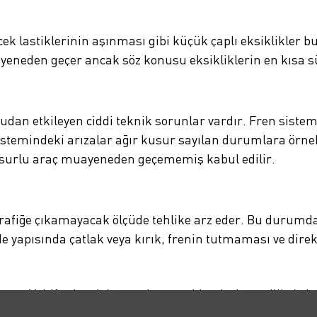
 lastiklerinin aşınması gibi küçük çaplı eksiklikler b
yeneden geçer ancak söz konusu eksikliklerin en kısa sü
udan etkileyen ciddi teknik sorunlar vardır. Fren sist
stemindeki arızalar ağır kusur sayılan durumlara örnek
kusurlu araç muayeneden geçememiş kabul edilir.
afiğe çıkamayacak ölçüde tehlike arz eder. Bu durumda a
e yapısında çatlak veya kırık, frenin tutmaması ve direk
formu Voltify olarak kurumların ve bireylerin yenilikçi el
gortasına, bakım ve onarımdan lastik değişimine kadar