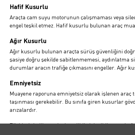
Hafif Kusurlu
Araçta cam suyu motorunun çalışmaması veya silecek
engel teşkil etmez. Hafif kusurlu bulunan araç mua
Ağır Kusurlu
Ağır kusurlu bulunan araçta sürüş güvenliğini doğr
şasiye doğru şekilde sabitlenmemesi, aydınlatma si
durumlar aracın trafiğe çıkmasını engeller. Ağır 
Emniyetsiz
Muayene raporuna emniyetsiz olarak işlenen araç tr
taşınması gerekebilir. Bu sınıfa giren kusurlar gövd
arızalardır.
Türkiye’nin ilk ve tek abonelikli elektrikli araç plat
Sunduğumuz hizmet paketiyle muayeneden trafik si