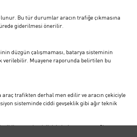
ulunur. Bu tür durumlar aracın trafiğe çıkmasına
rede giderilmesi önerilir.
eminin düzgün çalışmaması, batarya sisteminin
 verilebilir. Muayene raporunda belirtilen bu
raç trafikten derhal men edilir ve aracın çekiciyle
siyon sisteminde ciddi gevşeklik gibi ağır teknik
ektrikli araç teknolojisiyle buluşmasını sağlıyoruz.
 bütün işlemleri tamamlıyoruz. Size sadece