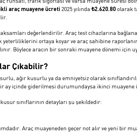
ç ruhsatı, trafik sigortası ve varsa muayene süresi dol
ikli araç muayene ücreti
2025 yılında
₺2.620.80
olarak t
lir.
samları değerlendirilir. Araç test cihazlarına bağlanar
k yeterliliklerini ortaya koyar ve araç sahibine raporlan
lınır. Böylece aracın bir sonraki muayene dönemi için
r Çıkabilir?
lu, ağır kusurlu ya da emniyetsiz olarak sınıflandırılı
 bir ay içinde giderilmesi durumundaysa ikinci muayene 
 kusur sınıflarının detayları şu şekildedir:
dadır. Araç muayeneden geçer not alır ve yeni bir muay