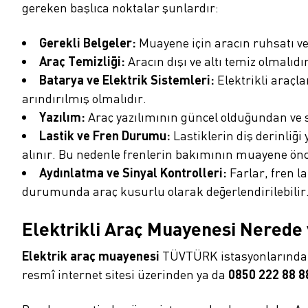
gereken başlıca noktalar şunlardır:
Gerekli Belgeler:
Muayene için aracın ruhsatı ve 
Araç Temizliği:
Aracın dışı ve altı temiz olmalı
Batarya ve Elektrik Sistemleri:
Elektrikli araçl
arındırılmış olmalıdır.
Yazılım:
Araç yazılımının güncel olduğundan ve 
Lastik ve Fren Durumu:
Lastiklerin diş derinliği
alınır. Bu nedenle frenlerin bakımının muayene önc
Aydınlatma ve Sinyal Kontrolleri:
Farlar, fren l
durumunda araç kusurlu olarak değerlendirilebilir
Elektrikli Araç Muayenesi Nerede v
Elektrik araç muayenesi
TÜVTÜRK istasyonlarında y
resmî internet sitesi üzerinden ya da
0850 222 88 8