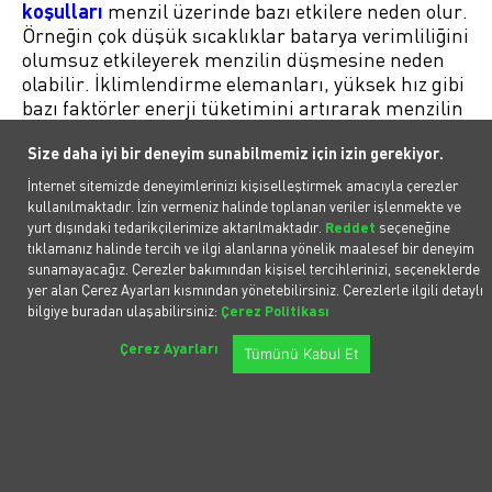
koşulları
menzil üzerinde bazı etkilere neden olur.
Örneğin çok düşük sıcaklıklar batarya verimliliğini
olumsuz etkileyerek menzilin düşmesine neden
olabilir. İklimlendirme elemanları, yüksek hız gibi
bazı faktörler enerji tüketimini artırarak menzilin
düşmesine yol açabilir.
Size daha iyi bir deneyim sunabilmemiz için izin gerekiyor.
Elektrikli Araçlarda Bazı
İnternet sitemizde deneyimlerinizi kişiselleştirmek amacıyla çerezler
kullanılmaktadır. İzin vermeniz halinde toplanan veriler işlenmekte ve
Potansiyel Sorunlar
yurt dışındaki tedarikçilerimize aktarılmaktadır.
Reddet
seçeneğine
tıklamanız halinde tercih ve ilgi alanlarına yönelik maalesef bir deneyim
sunamayacağız. Çerezler bakımından kişisel tercihlerinizi, seçeneklerde
Elektrikli araçların bakım maliyetlerini ayrı ayrı
yer alan Çerez Ayarları kısmından yönetebilirsiniz. Çerezlerle ilgili detaylı
ele almak gerekir. Buna göre:
bilgiye buradan ulaşabilirsiniz:
Çerez Politikası
Batarya Değişim Maliyeti:
Elektrikli araç pil ömrü
Çerez Ayarları
Tümünü Kabul Et
genellikle
8-10 yıl
kadardır ve değiştirilmeleri
gerektiğinde önemli bir maliyete yol açabilir.
Yazılım Güncellemeleri:
Elektrikli araçların
performansını artırmak
için güncellemeler
yapılır. Bu güncellemeler kimi zaman ücretsizken