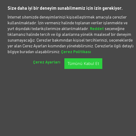
kWh olarak gösteriliyor. Kilowatt-hour ya da
Size daha iyi bir deneyim sunabilmemiz için izin gerekiyor.
kilovat-saat olarak da bilinen kWh, bir saat içinde
üretilen ya da tüketilen enerji miktarını gösterir.
İnternet sitemizde deneyimlerinizi kişiselleştirmek amacıyla çerezler
Elektrikli araçlar tarafından tüketilen toplam
kullanılmaktadır. İzin vermeniz halinde toplanan veriler işlenmekte ve
yurt dışındaki tedarikçilerimize aktarılmaktadır.
Reddet
seçeneğine
enerji miktarı da yine kWh olarak gösterilir.
tıklamanız halinde tercih ve ilgi alanlarına yönelik maalesef bir deneyim
sunamayacağız. Çerezler bakımından kişisel tercihlerinizi, seçeneklerde
1 kWh Ne Kadar?
yer alan Çerez Ayarları kısmından yönetebilirsiniz. Çerezlerle ilgili detaylı
bilgiye buradan ulaşabilirsiniz:
Çerez Politikası
"1 kWh ne kadar?" sorusuna verilebilecek tek bir
Çerez Ayarları
yanıt yok. Çünkü elektrikli araçlarda 1 kWh ücreti,
Tümünü Kabul Et
aracınızı nereden şarj ettiğinize göre değişkenlik
gösterir. 1 kWh için ortalama fiyatlar evler ve
ofisler için yaklaşık 1,50 TL ile 2,25 TL, halka açık
şarj istasyonları için 6,29 TL,
şarj istasyonlarında
bulunan
elektrikli araç şarj üniteleri
içinse 7,45 TL
ile 7,99 TL arasındadır. Ancak bu ücretler enerji
sağlayıcıların izlediği fiyat politikalarına göre
değişiklik gösterir.
Elektrikli Araba 100 Km'de Ne