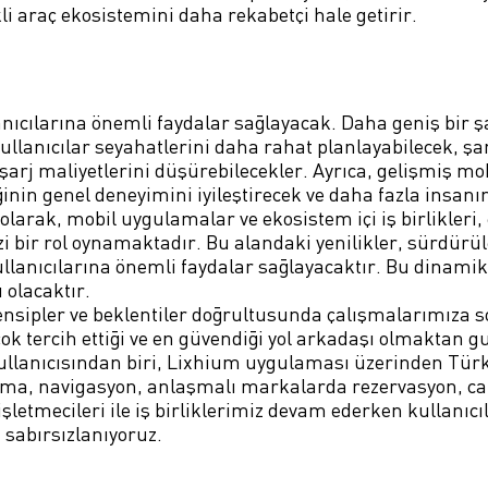
li araç ekosistemini daha rekabetçi hale getirir.
lanıcılarına önemli faydalar sağlayacak. Daha geniş bir ş
kullanıcılar seyahatlerini daha rahat planlayabilecek, şa
 şarj maliyetlerini düşürebilecekler. Ayrıca, gelişmiş mo
ğinin genel deneyimini iyileştirecek ve daha fazla insanın
larak, mobil uygulamalar ve ekosistem içi iş birlikleri,
i bir rol oynamaktadır. Bu alandaki yenilikler, sürdürü
kullanıcılarına önemli faydalar sağlayacaktır. Bu dinami
 olacaktır.
rensipler ve beklentiler doğrultusunda çalışmalarımıza 
 çok tercih ettiği ve en güvendiği yol arkadaşı olmaktan 
 kullanıcısından biri, Lixhium uygulaması üzerinden Türk
lama, navigasyon, anlaşmalı markalarda rezervasyon, ca
işletmecileri ile iş birliklerimiz devam ederken kullanıcı
n sabırsızlanıyoruz.