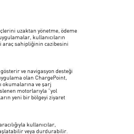
reçlerini uzaktan yönetme, ödeme
 uygulamalar, kullanıcıların
i araç sahipliğinin cazibesini
 gösterir ve navigasyon desteği
 uygulama olan ChargePoint,
nı okumalarına ve şarj
slenen motorlarıyla “yol
rın yeni bir bölgeyi ziyaret
acılığıyla kullanıcılar,
şlatabilir veya durdurabilir.