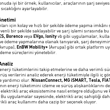
uda iyi bir örnek; kullanıcılar, araçlarının şarj seviyesi
sıcaklığını ayarlayabilir.
önetimi
ları için kolay ve hızlı bir şekilde ödeme yapma imkânı
üvenli bir şekilde saklayabilir ve şarj işlemi sırasında b
ES, Borenco
veya
EVgo, Ionity
vb gibi uygulamalar, kullan
e ödeme yapmalarına olanak tanıyarak, şarj deneyimini
Avrupa),
EnBW Mobility+
(Avrupa) gibi ortak platform u
deme süreçlerini yönetebilir.
Analiz
enerji tüketimlerini takip etmelerine ve daha verimli sü
üş verilerini analiz ederek enerji tüketimiyle ilgili iç gö
e yardımcı olur.
NissanConnect, MG iSMART, Tesla, FIA
rının enerji tüketimini izleme ve sürüş alışkanlıklarını
elektrikli araç ekosistemine nasıl entegre olduğunu ve k
Bu uygulamalar sayesinde, elektrikli araç sahipliği daha 
trikli araç kullanımı daha cazip bir seçenek oluyor.