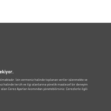
etişim
Kampanyalar
Popüler 
İçerikler
işim Formu
Aylık Elektrikli Araç Aboneliği
Blog İçerikleri
sApp Hattı
Zes İndirim Kampanyası
ekiyor.
Fosil Yakıtlar K
m Merkezi: 0850 811 01 01
Çevreye ve Sağl
ılmaktadır. İzin vermeniz halinde toplanan veriler işlenmekte ve
 talebi, iş birlikleri ve medya
Elektrikli Araç
z halinde tercih ve ilgi alanlarına yönelik maalesef bir deneyim
ileri için: info@voltify.com.tr
Elektrikli Araba
alan Çerez Ayarları kısmından yönetebilirsiniz. Çerezlerle ilgili
Hesaplanır?
Elektrikli Araç 
Emisyonlu Gele
Elektrikli Araç
Verimli Kullanm