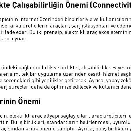
ikte Çalışabilirliğin Önemi (Connectivi
apısının internet üzerinden birbirleriyle ve kullanıcıları
ise farklı üreticilerin araçları, şarj istasyonları ve öd
ni ifade eder. Bu iki prensip, elektrikli araç ekosistemin
k rol oynar.
mindeki bağlanabilirlik ve birlikte çalışabilirlik seviyes
 erişim, tek bir uygulama üzerinden çeşitli hizmet sağlay
seçenekleri gibi yenilikler getirecek. Ayrıca, yapay ze
arj süreçleri daha da optimize edilecek ve kullanıcı deney
erinin Önemi
n, elektrikli araç altyapı sağlayıcıları, araç üreticileri, 
şarttır. Bu iş birlikleri, standartların belirlenmesi, uyu
 açısından kritik öneme sahiptir. Ayrıca, bu iş birlikleri