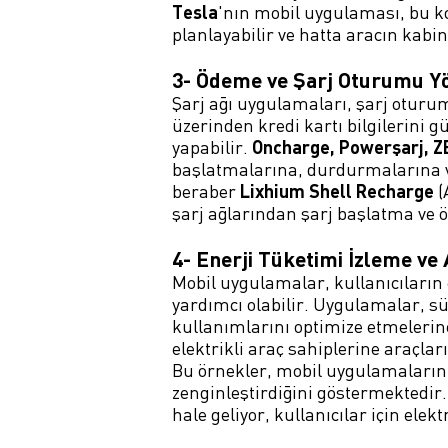
Tesla
'nın mobil uygulaması, bu kon
planlayabilir ve hatta aracın kabin 
3- Ödeme ve Şarj Oturumu Y
Şarj ağı uygulamaları, şarj oturum
üzerinden kredi kartı bilgilerini g
yapabilir.
Oncharge, Powerşarj, Z
başlatmalarına, durdurmalarına v
beraber
Lixhium Shell Recharge
(
şarj ağlarından şarj başlatma ve ö
4- Enerji Tüketimi İzleme ve 
Mobil uygulamalar, kullanıcıların 
yardımcı olabilir. Uygulamalar, sür
kullanımlarını optimize etmelerin
elektrikli araç sahiplerine araçla
Bu örnekler, mobil uygulamaların 
zenginleştirdiğini göstermektedir. 
hale geliyor, kullanıcılar için elek