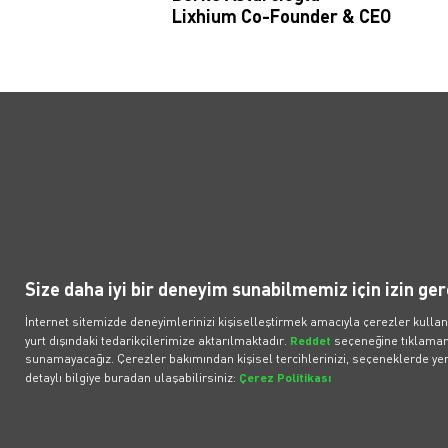
Lixhium Co-Founder & CEO
Politikalar
Popüler Araçlar
İl
Elektronik İletişim İzni
Araçlar
İlet
Bireysel Üyelik Sözleşmesi
Fırsat Araçlar
What
Size daha iyi bir deneyim sunabilmemiz için izin ger
Kurumsal Üyelik Sözleşmesi
BMW iX3 50 xDrive
Çözü
İnternet sitemizde deneyimlerinizi kişiselleştirmek amacıyla çerezler kullan
Müşteri Aydınlatma Metni
BMW iX1
Bilgi
yurt dışındaki tedarikçilerimize aktarılmaktadır.
Reddet
seçeneğine tıklamanı
ilişk
sunamayacağız. Çerezler bakımından kişisel tercihlerinizi, seçeneklerde yer 
Tesla Model Y RWD
detaylı bilgiye buradan ulaşabilirsiniz:
Çerez Politikası
Volvo EX40
Tesla Model Y RWD Juniper