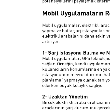
potansiyellerini paylaşmak isteri
Mobil Uygulamaların R
Mobil uygulamalar, elektrikli ara
yapma ve hatta şarj istasyonlarınd
elektrikli arabalarını daha etkin v
artırıyor.
1- Şarj İstasyonu Bulma ve 
Mobil uygulamalar, GPS teknolojisi
sağlar. Örneğin, kendi uygulamam
kullanıcıların konumlarına en yak
istasyonunun mevcut durumu hakkın
planlama” yapmaya olanak tanıyor. 
ederken büyük kolaylık sağlıyor.
2- Uzaktan Yönetim
Birçok elektrikli araba üreticisin
araçlarının şarj durumunu gerçek z