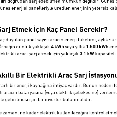
ları
doğrudan şarj edebilmek mümkün değildir. Güneş pan
üneş enerjisi panelleriyle üretilen enerjinin yetersiz k
 Şarj Etmek İçin Kaç Panel Gerekir?
iyaç duyulan panel sayısı aracın enerji tüketimi, aylık
. Örneğin günlük yaklaşık
4 kWh
veya yıllık
1.500 kWh
ene
elektrikli aracı şarj etmek için yaklaşık
3.1 kW
kapasiteli 
kıllı Bir Elektrikli Araç Şarj İstasyo
rarlı bir enerji kaynağına ihtiyaç vardır. Bunun nedeni fo
li aracın bataryasına (veya elektrik şebekesine) verileme
e getirilmesi için bir invörter bulunmalıdır.
e zaman, ne kadar elektrik kullanılacağını kontrol etm