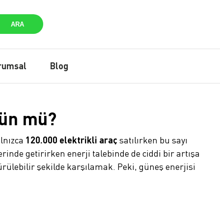
ARA
rumsal
Blog
kün mü?
alnızca
120.000 elektrikli araç
satılırken bu sayı
nde getirirken enerji talebinde de ciddi bir artışa
rülebilir şekilde karşılamak. Peki, güneş enerjisi