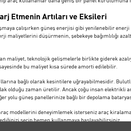
ip araç kullananlar daha geniş bir panel kurulumuna i
arj Etmenin Artıları ve Eksileri
ya çalışırken güneş enerjisi gibi yenilenebilir enerji 
nerji maliyetlerini düşürmenin, şebekeye bağımlılığı azal
olan maliyet, teknolojik gelişmelerle birlikte giderek az
 sayesinde bu maliyet kısa sürede amorti edilebilir.
arına bağlı olarak kesintilere uğrayabilmesidir. Bulutlu
ak olduğu zaman üretilir. Ancak çoğu insan elektrikli ar
ğer yolu güneş panellerinize bağlı bir depolama batarya
araç modellerini deneyimlemek isterseniz araç kiralama
lediğinizi seçip hemen kullanmaya başlayabilirsiniz.