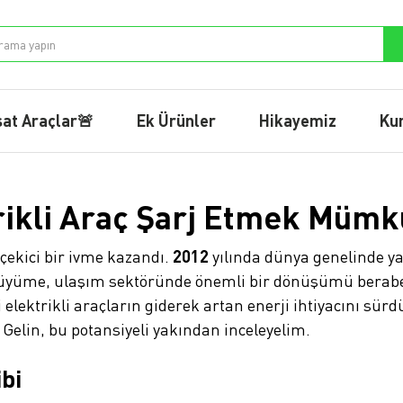
sat Araçlar🚨
Ek Ürünler
Hikayemiz
Ku
trikli Araç Şarj Etmek Müm
 çekici bir ivme kazandı.
2012
yılında dünya genelinde y
 büyüme, ulaşım sektöründe önemli bir dönüşümü beraberi
ektrikli araçların giderek artan enerji ihtiyacını sürdü
 Gelin, bu potansiyeli yakından inceleyelim.
bi