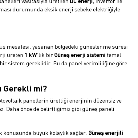
elleri vasıtasıyla üretilen
DC enerji
, invertör ile
alması durumunda eksik enerji şebeke elektriğiyle
 sürüş mesafesi, yaşanan bölgedeki güneşlenme süresi
rji üreten
1 kW
'lık bir
Güneş enerji sistemi
temel
bir sistem gereklidir. Bu da panel verimliliğine göre
nu Gerekli mi?
tovoltaik panellerin ürettiği enerjinin düzensiz ve
z. Daha önce de belirttiğimiz gibi güneş paneli
ek konusunda büyük kolaylık sağlar.
Güneş enerjili