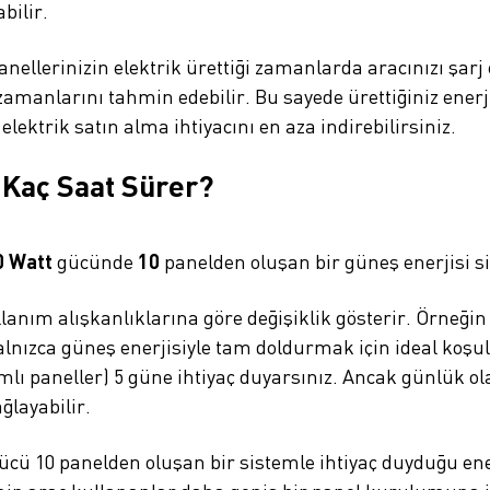
bilir.
panellerinizin elektrik ürettiği zamanlarda aracınızı şarj 
 zamanlarını tahmin edebilir. Bu sayede ürettiğiniz ener
lektrik satın alma ihtiyacını en aza indirebilirsiniz.
 Kaç Saat Sürer?
0 Watt
gücünde
10
panelden oluşan bir güneş enerjisi s
llanım alışkanlıklarına göre değişiklik gösterir. Örneği
alnızca güneş enerjisiyle tam doldurmak için ideal koşull
mlı paneller) 5 güne ihtiyaç duyarsınız. Ancak günlük ola
layabilir.
ücü 10 panelden oluşan bir sistemle ihtiyaç duyduğu ene