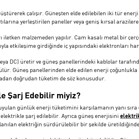
türerek çalışır. Güneşten elde edilebilen iki tür enerji v
ılarına yerleştirilen paneller veya geniş kırsal arazilere
arı iletken malzemeden yapılır. Cam kasalı metal bir çe
ıyla etkileşime girdiğinde iç yapısındaki elektronları h
eya DC) üretir ve güneş panellerindeki kablolar tarafı
lür. Güneş panellerinden elde edilen enerji çoğunlukla
lmadan doğrudan tüketim de söz konusudur.
le Şarj Edebilir miyiz?
 duyulan günlük enerji tüketimini karşılamanın yanı sıra
elektrikle şarj edilebilir. Ayrıca güneş enerjisini
elektri
llanılan elektriğin sürdürülebilir bir şekilde üretildiği