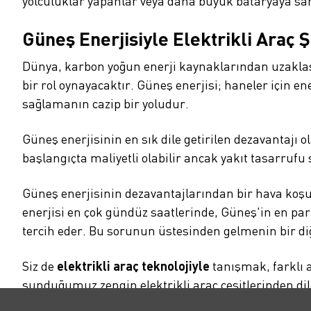
yolculuklar yapanlar veya daha büyük bataryaya sah
Güneş Enerjisiyle Elektrikli Araç Ş
Dünya, karbon yoğun enerji kaynaklarından uzaklaşma
bir rol oynayacaktır. Güneş enerjisi; haneler için e
sağlamanın cazip bir yoludur.
Güneş enerjisinin en sık dile getirilen dezavantajı 
başlangıçta maliyetli olabilir ancak yakıt tasarrufu
Güneş enerjisinin dezavantajlarından bir hava koşull
enerjisi en çok gündüz saatlerinde, Güneş'in en parl
tercih eder. Bu sorunun üstesinden gelmenin bir di
Siz de
elektrikli araç teknolojiyle
tanışmak, farklı 
sunduğumuz zengin elektrikli araç çeşitlerinden di