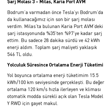
Şarj Molası 3 – Milas, Karia Port AVM
Bodrum’a varmadan önce Tesla’yı Bodrum’da
da kullanacağımız için son bir şarj molası
verdim. Milas’ta bulunan Karia Port AVM’deki
şarj istasyonunda %35’ten %97’ye kadar şarj
ettim. Bu sadece 28 dakika sürdü ve 42 kWh
enerji aldım. Toplam şarj maliyeti yaklaşık
546 TL oldu.
Yolculuk Süresince Ortalama Enerji Tüketimi
Yol boyunca ortalama enerji tüketimim 15.5
kWh/100 km seviyesinde gerçekleşti. Bu değer
ortalama 120 km/s hızla ilerleyen ve kliması
otomatik modda sürekli açık olan Tesla Model
Y RWD için gayet makul.