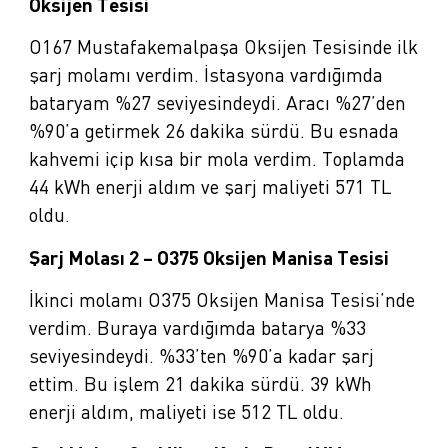
Oksijen Tesisi
O167 Mustafakemalpaşa Oksijen Tesisinde ilk
şarj molamı verdim. İstasyona vardığımda
bataryam %27 seviyesindeydi. Aracı %27’den
%90’a getirmek 26 dakika sürdü. Bu esnada
kahvemi içip kısa bir mola verdim. Toplamda
44 kWh enerji aldım ve şarj maliyeti 571 TL
oldu.
Şarj Molası 2 – O375 Oksijen Manisa Tesisi
İkinci molamı O375 Oksijen Manisa Tesisi’nde
verdim. Buraya vardığımda batarya %33
seviyesindeydi. %33’ten %90’a kadar şarj
ettim. Bu işlem 21 dakika sürdü. 39 kWh
enerji aldım, maliyeti ise 512 TL oldu.