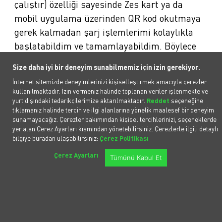
çalıştır) özelliği sayesinde Zes kart ya da
mobil uygulama üzerinden QR kod okutmaya
gerek kalmadan şarj işlemlerimi kolaylıkla
başlatabildim ve tamamlayabildim. Böylece
yolculuğum boyunca şarj deneyimim hızlı,
Size daha iyi bir deneyim sunabilmemiz için izin gerekiyor.
kesintisiz ve son derece konforlu geçti.
İnternet sitemizde deneyimlerinizi kişiselleştirmek amacıyla çerezler
kullanılmaktadır. İzin vermeniz halinde toplanan veriler işlenmekte ve
Yolculuğun Toplam Maliyeti
yurt dışındaki tedarikçilerimize aktarılmaktadır.
Reddet
seçeneğine
tıklamanız halinde tercih ve ilgi alanlarına yönelik maalesef bir deneyim
Toplamda 125 kWh enerji tükettim ve
sunamayacağız. Çerezler bakımından kişisel tercihlerinizi, seçeneklerde
yolculuğun toplam şarj maliyeti yaklaşık 1600
yer alan Çerez Ayarları kısmından yönetebilirsiniz. Çerezlerle ilgili detaylı
bilgiye buradan ulaşabilirsiniz:
Çerez Politikası
TL oldu. Aynı mesafeyi benzinli bir SUV ile
Çerez Ayarları
yapsaydım, bugünkü yakıt fiyatlarıyla
Tümünü Kabul Et
maliyetin yaklaşık olarak 3000 TL olacağını
söyleyebilirim. Bu açıdan elektrikli araç ile
yolculuk çok daha ekonomik.
Sonuç