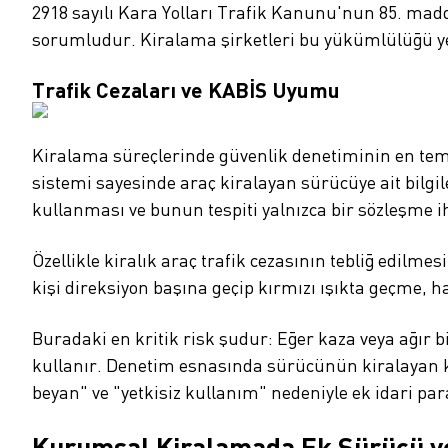
2918 sayılı Kara Yolları Trafik Kanunu'nun 85. mad
sorumludur. Kiralama şirketleri bu yükümlülüğü ye
Trafik Cezaları ve KABİS Uyumu
Kiralama süreçlerinde güvenlik denetiminin en teme
sistemi sayesinde araç kiralayan sürücüye ait bilgi
kullanması ve bunun tespiti yalnızca bir sözleşme ih
Özellikle kiralık araç trafik cezasının tebliğ edilm
kişi direksiyon başına geçip kırmızı ışıkta geçme, hat
Buradaki en kritik risk şudur: Eğer kaza veya ağır b
kullanır. Denetim esnasında sürücünün kiralayan k
beyan" ve "yetkisiz kullanım" nedeniyle ek idari para
Kurumsal Kiralamada Ek Sürücü v