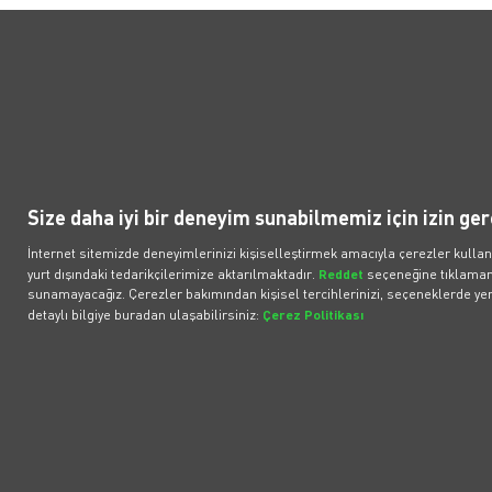
Politikalar
Popüler Araçlar
İl
Elektronik İletişim İzni
Araçlar
İlet
Bireysel Üyelik Sözleşmesi
Fırsat Araçlar
What
Size daha iyi bir deneyim sunabilmemiz için izin ger
Kurumsal Üyelik Sözleşmesi
BMW iX3 50 xDrive
Çözü
İnternet sitemizde deneyimlerinizi kişiselleştirmek amacıyla çerezler kullan
Müşteri Aydınlatma Metni
BMW iX1
Bilgi
ilişk
yurt dışındaki tedarikçilerimize aktarılmaktadır.
Reddet
seçeneğine tıklamanı
Tesla Model Y RWD
sunamayacağız. Çerezler bakımından kişisel tercihlerinizi, seçeneklerde yer 
detaylı bilgiye buradan ulaşabilirsiniz:
Çerez Politikası
Volvo EX40
Tesla Model Y RWD Juniper
Her Hakkı Saklıdır. © 2024