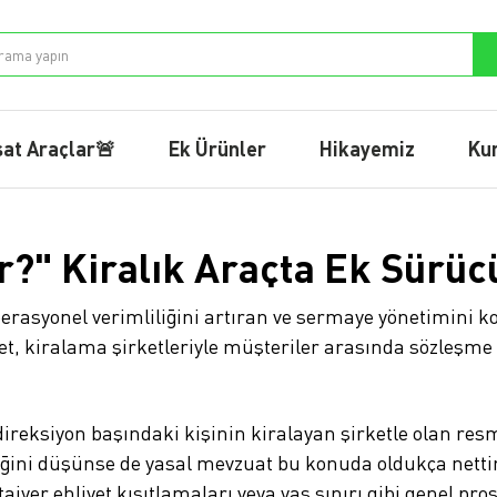
sat Araçlar🚨
Ek Ürünler
Hikayemiz
Ku
?" Kiralık Araçta Ek Sürücü
asyonel verimliliğini artıran ve sermaye yönetimini kol
et, kiralama şirketleriyle müşteriler arasında sözleşm
reksiyon başındaki kişinin kiralayan şirketle olan resm
eğini düşünse de yasal mevzuat bu konuda oldukça nettir
tajyer ehliyet
kısıtlamaları veya yaş sınırı gibi genel p