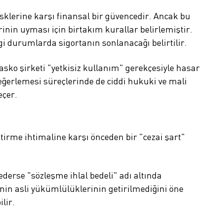
isklerine karşı finansal bir güvencedir. Ancak bu
erinin uyması için birtakım kurallar belirlemiştir.
gi durumlarda sigortanın sonlanacağı belirtilir.
sko şirketi "yetkisiz kullanım" gerekçesiyle hasar
eğerlemesi süreçlerinde de ciddi hukuki ve mali
eçer.
irme ihtimaline karşı önceden bir "cezai şart"
ederse "sözleşme ihlal bedeli" adı altında
in asli yükümlülüklerinin getirilmediğini öne
ilir.