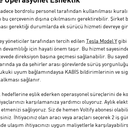
ece bordrolu personel tarafından kullanılması kuralını
n bu çerçevenin dışına çıkılmasını gerektirebilir. Şirk
nması gerektiği durumlarda ek sürücü hizmeti devreye gire
 yöneticiler tarafından tercih edilen
Tesla Model Y
gibi
n devamlılığı için hayati önem taşır. Bu hizmet sayesi
erçevede direksiyon başına geçmesi sağlanabilir. Bu saye
larında ya da şehirler arası görevlerde sürüş yorgunluğ
Hukuki uyum bağlamındaysa KABİS bildirimlerinin ve sig
kalkması sağlanır.
k hedeflerine eşlik ederken operasyonel süreçlerini de 
açlarınızı karşılamanıza yardımcı oluyoruz. Aylık elektr
rik etmenizi sağlıyoruz. Siz de hemen Voltify abonesi olabi
niz. İhtiyacınız olan aracı veya araçları seçerek 2 iş gün
de ulaşım ihtiyacınızı uygun maliyetlerle karşılayabilirs