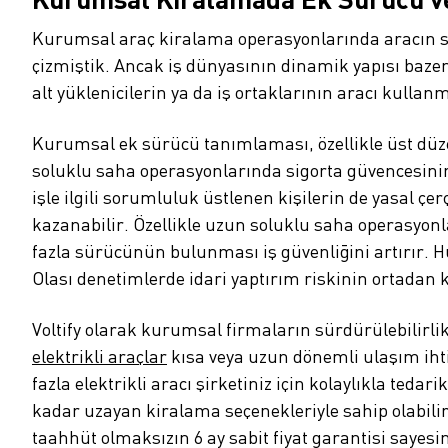
Kurumsal araç kiralama operasyonlarında aracın sad
çizmiştik. Ancak iş dünyasının dinamik yapısı baze
alt yüklenicilerin ya da iş ortaklarının aracı kulla
Kurumsal ek sürücü tanımlaması, özellikle üst düzey
soluklu saha operasyonlarında sigorta güvencesini
işle ilgili sorumluluk üstlenen kişilerin de yasal ç
kazanabilir. Özellikle uzun soluklu saha operasyon
fazla sürücünün bulunması iş güvenliğini artırır. 
Olası denetimlerde idari yaptırım riskinin ortadan 
Voltify olarak kurumsal firmaların sürdürülebilirli
elektrikli araçlar
kısa veya uzun dönemli ulaşım ihtiy
fazla elektrikli aracı şirketiniz için kolaylıkla teda
kadar uzayan kiralama seçenekleriyle sahip olabilirsi
taahhüt olmaksızın 6 ay sabit fiyat garantisi sayesin