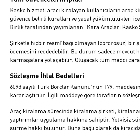
Kasko hizmeti aracı kiralayan kullanıcıların araç k
güvence belirli kuralları ve yasal yükümlülükleri içe
Birlik tarafından yayımlanan "Kara Araçları Kasko S
Şirketle hiçbir resmî bağı olmayan (bordrosuz) bir
ödemesini reddedebilir. Bu durum sadece mevcut ha
karmaşalara yol açabilir. Oluşacak tüm maddi zar
Sözleşme İhlal Bedelleri
6098 sayılı Türk Borçlar Kanunu'nun 179. maddesine
kararlaştırılır. İlgili maddeye göre tarafların söz
Araç kiralama sürecinde kiralama şirketi, kiralanan 
yaptırımlar uygulama hakkına sahiptir. Yetkisiz s
sürme hakkı bulunur. Buna bağlı olarak da kiracıdan