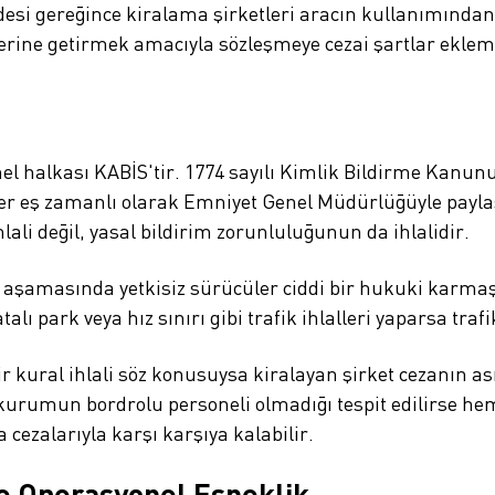
desi gereğince kiralama şirketleri aracın kullanımında
rine getirmek amacıyla sözleşmeye cezai şartlar eklem
l halkası KABİS'tir. 1774 sayılı Kimlik Bildirme Kanun
ler eş zamanlı olarak Emniyet Genel Müdürlüğüyle paylaş
lali değil, yasal bildirim zorunluluğunun da ihlalidir.
esi aşamasında yetkisiz sürücüler ciddi bir hukuki karma
alı park veya hız sınırı gibi trafik ihlalleri yaparsa tra
ir kural ihlali söz konusuysa kiralayan şirket cezanın a
urumun bordrolu personeli olmadığı tespit edilirse hem
 cezalarıyla karşı karşıya kalabilir.
e Operasyonel Esneklik