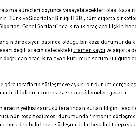
iralama süreçleri boyunca yaşayabilecekleri olası kaza r
rir. Türkiye Sigortalar Birliği (TSB), tüm sigorta şirketl
igortası Genel Şartları"nda kiralık araçlara ilişkin han
 şahsın direksiyon başında olduğu bir kaza durumunda ka
sarı değil, aracın gelecekteki
tramer kaydı
ve sigorta d
ar doğrudan aracı kiralayan kurumun sorumluluğuna g
 göre tarafların sözleşmeye aykırı bir durum gerçekleşt
leşmenin ihlali durumunda tazminat ödemeleri gerekir.
aracın yetkisiz sürücü tarafından kullanıldığını tespit 
ürücünün tespit edilmesi durumunda firmanın sözleşmen
, önceden belirlenen sözleşme ihlal bedelini talep edeb