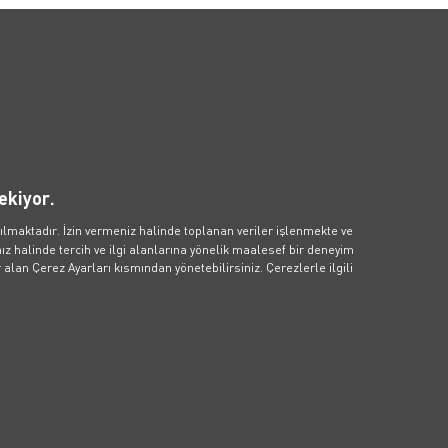
etişim
Kampanyalar
Popüler 
İçerikler
işim Formu
Aylık Elektrikli Araç Aboneliği
Blog İçerikleri
sApp Hattı
Zes İndirim Kampanyası
ekiyor.
Fosil Yakıtlar K
m Merkezi: 0850 811 01 01
Çevreye ve Sağl
ılmaktadır. İzin vermeniz halinde toplanan veriler işlenmekte ve
 talebi, iş birlikleri ve medya
Elektrikli Araç
ileri için: info@voltify.com.tr
z halinde tercih ve ilgi alanlarına yönelik maalesef bir deneyim
Elektrikli Araba
Hesaplanır?
alan Çerez Ayarları kısmından yönetebilirsiniz. Çerezlerle ilgili
Elektrikli Araç 
Emisyonlu Gele
Elektrikli Araç
Verimli Kullanm