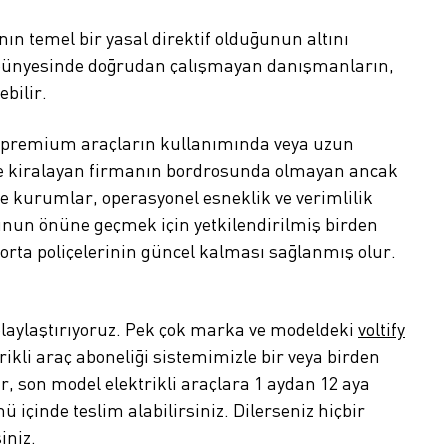
n temel bir yasal direktif olduğunun altını
et bünyesinde doğrudan çalışmayan danışmanların,
bilir.
 premium araçların kullanımında veya uzun
nde kiralayan firmanın bordrosunda olmayan ancak
de kurumlar, operasyonel esneklik ve verimlilik
unun önüne geçmek için yetkilendirilmiş birden
orta poliçelerinin güncel kalması sağlanmış olur.
kolaylaştırıyoruz. Pek çok marka ve modeldeki
voltify
ikli araç aboneliği sistemimizle bir veya birden
lir, son model elektrikli araçlara 1 aydan 12 aya
ü içinde teslim alabilirsiniz. Dilerseniz hiçbir
iniz.