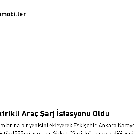
omobiller
rikli Araç Şarj İstasyonu Oldu
tırımlarına bir yenisini ekleyerek Eskişehir-Ankara Kar
üştürdüğünü açıkladı. Şirket, “Şarj-In” adını verdiği ye