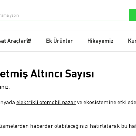
sat Araçlar🚨
Ek Ürünler
Hikayemiz
Ku
Yetmiş Altıncı Sayısı
iniz.
dünyada
elektrikli otomobil pazar
ve ekosistemine etki ede
işmelerden haberdar olabileceğinizi hatırlatarak bu haf