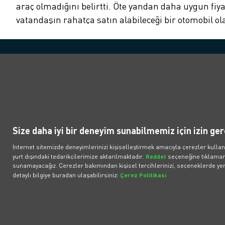
araç olmadığını belirtti. Öte yandan daha uygun fiyat
vatandaşın rahatça satın alabileceği bir otomobil ol
Politikalar
Popüler Araçlar
İl
Elektronik İletişim İzni
Araçlar
İlet
Bireysel Üyelik Sözleşmesi
Fırsat Araçlar
What
Kurumsal Üyelik Sözleşmesi
BMW iX3 50 xDrive
Çözü
Size daha iyi bir deneyim sunabilmemiz için izin ger
Müşteri Aydınlatma Metni
BMW iX1
Bilgi
ilişk
Tesla Model Y RWD
İnternet sitemizde deneyimlerinizi kişiselleştirmek amacıyla çerezler kullan
yurt dışındaki tedarikçilerimize aktarılmaktadır.
Reddet
seçeneğine tıklamanı
Volvo EX40
sunamayacağız. Çerezler bakımından kişisel tercihlerinizi, seçeneklerde yer 
Tesla Model Y RWD Juniper
detaylı bilgiye buradan ulaşabilirsiniz:
Çerez Politikası