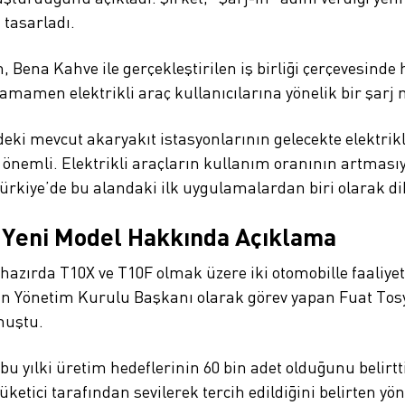
 tasarladı.
ena Kahve ile gerçekleştirilen iş birliği çerçevesinde h
 tamamen elektrikli araç kullanıcılarına yönelik bir şar
deki mevcut akaryakıt istasyonlarının gelecekte elektrik
a önemli. Elektrikli araçların kullanım oranının artmas
ürkiye’de bu alandaki ilk uygulamalardan biri olarak di
 Yeni Model Hakkında Açıklama
ihazırda T10X ve T10F olmak üzere iki otomobille faaliye
n Yönetim Kurulu Başkanı olarak görev yapan Fuat Tosya
nuştu.
yılki üretim hedeflerinin 60 bin adet olduğunu belirtti
ketici tarafından sevilerek tercih edildiğini belirten yöne