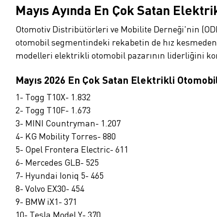
Mayıs Ayında En Çok Satan Elektri
Otomotiv Distribütörleri ve Mobilite Derneği'nin (O
otomobil segmentindeki rekabetin de hız kesmeden 
modelleri elektrikli otomobil pazarının liderliğini k
Mayıs 2026 En Çok Satan Elektrikli Otomobi
1- Togg T10X- 1.832
2- Togg T10F- 1.673
3- MINI Countryman- 1.207
4- KG Mobility Torres- 880
5- Opel Frontera Electric- 611
6- Mercedes GLB- 525
7- Hyundai Ioniq 5- 465
8- Volvo EX30- 454
9- BMW iX1- 371
10- Tesla Model Y- 370