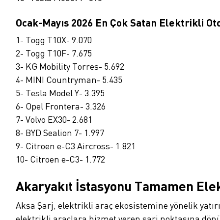
Ocak-Mayıs 2026 En Çok Satan Elektrikli Ot
1- Togg T10X- 9.070
2- Togg T10F- 7.675
3- KG Mobility Torres- 5.692
4- MINI Countryman- 5.435
5- Tesla Model Y- 3.395
6- Opel Frontera- 3.326
7- Volvo EX30- 2.681
8- BYD Sealion 7- 1.997
9- Citroen e-C3 Aircross- 1.821
10- Citroen e-C3- 1.772
Akaryakıt İstasyonu Tamamen Elekt
Aksa Şarj, elektrikli araç ekosistemine yönelik ya
elektrikli araçlara hizmet veren şarj noktasına dön