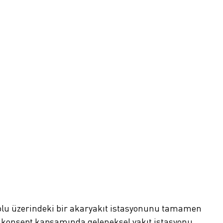
ayolu üzerindeki bir akaryakıt istasyonunu tamamen
ni konsept kapsamında geleneksel yakıt istasyonu