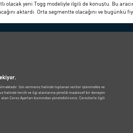
lı olacak yeni Togg modeliyle ilgili de konuştu. Bu aracın
acağını aktardı. Orta segmentte olacağını ve bugünkü fiya
etişim
Kampanyalar
Popüler 
İçerikler
işim Formu
Aylık Elektrikli Araç Aboneliği
Blog İçerikleri
sApp Hattı
Zes İndirim Kampanyası
Fosil Yakıtlar K
m Merkezi: 0850 811 01 01
Çevreye ve Sağl
ekiyor.
 talebi, iş birlikleri ve medya
Elektrikli Araç
ileri için: info@voltify.com.tr
Elektrikli Araba
Hesaplanır?
ılmaktadır. İzin vermeniz halinde toplanan veriler işlenmekte ve
z halinde tercih ve ilgi alanlarına yönelik maalesef bir deneyim
Elektrikli Araç 
alan Çerez Ayarları kısmından yönetebilirsiniz. Çerezlerle ilgili
Emisyonlu Gele
Elektrikli Araç
Verimli Kullanm