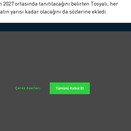
 2027 ortasında tanıtılacağını belirten Tosyalı, her
tın yarısı kadar olacağını da sözlerine ekledi.
Blog
Sosyal Medya
i
Kampanyalardan haberdar olmak için
sosyal medyadan bizi takip edin.
ullanan Araçların
ığa Zararları
 Şarj Ücreti Ne Kadar?
 Şarj Ücreti Nasıl
Çerez Ayarları
Tümünü Kabul Et
Çalışma Prensibi: Sıfır
ceğin Yolu
 Batarya Ömrü ve
a İpuçları
KURUMSAL TEKLİF ALIN
WhatsApp ile İLETİŞİM