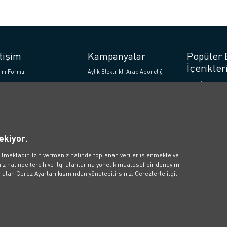
etişim
Kampanyalar
Popüler 
İçerikler
işim Formu
Aylık Elektrikli Araç Aboneliği
Blog İçerikleri
sApp Hattı
Zes İndirim Kampanyası
Fosil Yakıtlar K
m Merkezi: 0850 811 01 01
Çevreye ve Sağl
 talebi, iş birlikleri ve medya
Elektrikli Araç
ileri için: info@voltify.com.tr
Elektrikli Araba
Hesaplanır?
ekiyor.
Elektrikli Araç 
ılmaktadır. İzin vermeniz halinde toplanan veriler işlenmekte ve
Emisyonlu Gele
z halinde tercih ve ilgi alanlarına yönelik maalesef bir deneyim
Elektrikli Araç
alan Çerez Ayarları kısmından yönetebilirsiniz. Çerezlerle ilgili
Verimli Kullanm