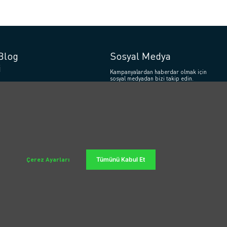
Blog
Sosyal Medya
i
Kampanyalardan haberdar olmak için
sosyal medyadan bizi takip edin.
ullanan Araçların
ığa Zararları
 Şarj Ücreti Ne Kadar?
 Şarj Ücreti Nasıl
Çalışma Prensibi: Sıfır
ceğin Yolu
Çerez Ayarları
Tümünü Kabul Et
 Batarya Ömrü ve
a İpuçları
KURUMSAL TEKLİF ALIN
WhatsApp ile İLETİŞİM