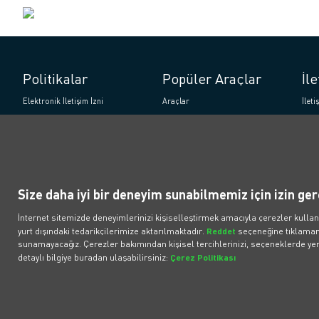
Politikalar
Popüler Araçlar
İl
Elektronik İletişim İzni
Araçlar
İlet
Bireysel Üyelik Sözleşmesi
Fırsat Araçlar
What
Kurumsal Üyelik Sözleşmesi
BMW iX3 50 xDrive
Çözü
Müşteri Aydınlatma Metni
BMW iX1
Bilgi
ilişk
Tesla Model Y RWD
Size daha iyi bir deneyim sunabilmemiz için izin ger
Volvo EX40
İnternet sitemizde deneyimlerinizi kişiselleştirmek amacıyla çerezler kullan
Tesla Model Y RWD Juniper
yurt dışındaki tedarikçilerimize aktarılmaktadır.
Reddet
seçeneğine tıklamanı
sunamayacağız. Çerezler bakımından kişisel tercihlerinizi, seçeneklerde yer 
detaylı bilgiye buradan ulaşabilirsiniz:
Çerez Politikası
Her Hakkı Saklıdır. © 2024