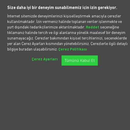
Togg'un yalnızca yerli bir marka olmanın
Size daha iyi bir deneyim sunabilmemiz için izin gerekiyor.
ötesine geçerek segmentin belirleyici
İnternet sitemizde deneyimlerinizi kişiselleştirmek amacıyla çerezler
oyuncularından biri haline geldiğini gösteriyor.
kullanılmaktadır. İzin vermeniz halinde toplanan veriler işlenmekte ve
Önümüzdeki dönemde daha erişilebilir fiyatlı
yurt dışındaki tedarikçilerimize aktarılmaktadır.
Reddet
seçeneğine
tıklamanız halinde tercih ve ilgi alanlarına yönelik maalesef bir deneyim
yeni modelin de ürün gamına eklenmesiyle
sunamayacağız. Çerezler bakımından kişisel tercihlerinizi, seçeneklerde
markanın satış ivmesini artırması bekleniyor.
yer alan Çerez Ayarları kısmından yönetebilirsiniz. Çerezlerle ilgili detaylı
bilgiye buradan ulaşabilirsiniz:
Çerez Politikası
Shell’den Elektrikli Otomobil
Çerez Ayarları
Tümünü Kabul Et
Hamlesi
Elektrikli araç pazarındaki rekabet, geleneksel
enerji devlerinin de oyuna dahil olmasıyla
yepyeni bir boyuta taşınıyor. Sektörde dikkat
çeken son hamle, küresel petrol devi
Shell tarafından geldi. Şirketin resmi olarak
duyurduğu yeni elektrikli otomobil konsepti,
sadece 10 dakikalık şarj süresiyle geleneksel