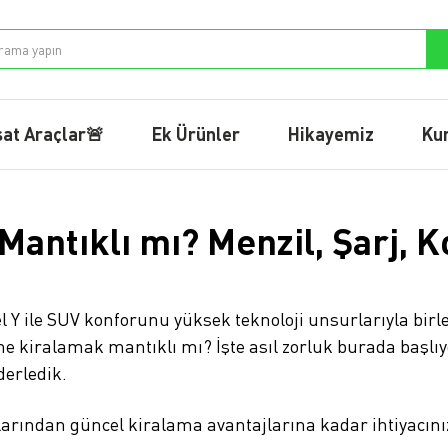
sat Araçlar🚨
Ek Ürünler
Hikayemiz
Ku
antıklı mı? Menzil, Şarj, 
 Y ile SUV konforunu yüksek teknoloji unsurlarıyla birleşt
 kiralamak mantıklı mı? İşte asıl zorluk burada başlıyo
derledik.
arından güncel kiralama avantajlarına kadar ihtiyacınız 