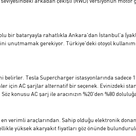
 seviyesindeki arkadan çekişli (RWD) versiyonun motor g
 bir bataryayla rahatlıkla Ankara'dan İstanbul'a (yakla
ğini unutmamak gerekiyor. Türkiye'deki otoyol kullanımı
ğini belirler. Tesla Supercharger istasyonlarında sadece
 için AC şarjlar alternatif bir seçenek. Evinizdeki stand
z. Söz konusu AC şarj ile aracınızın %20'den %80 doluluğ
en verimli araçlarından. Sahip olduğu elektronik dona
zellikle yüksek akaryakıt fiyatları göz önünde bulundur