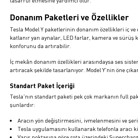
tasarruf etmesine yardımcı olur.
Donanım Paketleri ve Özellikler
Tesla Model Y paketlerinin donanım özellikleri iç ve
katlanır yan aynalar, LED farlar, kamera ve sürüş k
konforunu da artırabilir.
İç mekân donanım özellikleri arasındaysa ses sistem
artıracak şekilde tasarlanıyor. Model Y'nin öne çıkan 
Standart Paket İçeriği
Tesla'nın standart paketi pek çok markanın full pa
şunlardır:
Aracın yön değiştirmesini, ivmelenmesini ve şeri
Tesla uygulamasını kullanarak telefonla aracı ki
Varış noktasına göre rota üzerindeki Superchar