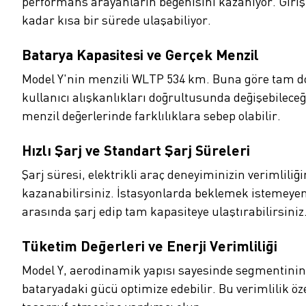
performans arayanların beğenisini kazanıyor. Giriş
kadar kısa bir sürede ulaşabiliyor.
Batarya Kapasitesi ve Gerçek Menzil
Model Y'nin menzili WLTP 534 km. Buna göre tam dolu
kullanıcı alışkanlıkları doğrultusunda değişebilece
menzil değerlerinde farklılıklara sebep olabilir.
Hızlı Şarj ve Standart Şarj Süreleri
Şarj süresi, elektrikli araç deneyiminizin verimlili
kazanabilirsiniz. İstasyonlarda beklemek istemeyenler
arasında şarj edip tam kapasiteye ulaştırabilirsini
Tüketim Değerleri ve Enerji Verimliliği
Model Y, aerodinamik yapısı sayesinde segmentinin 
bataryadaki gücü optimize edebilir. Bu verimlilik ö