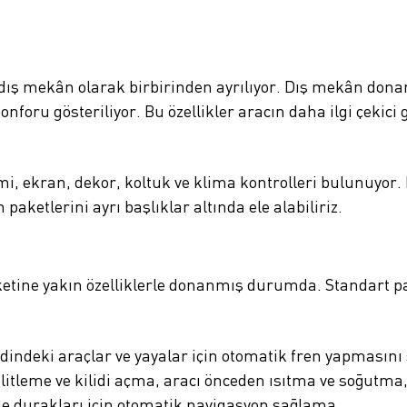
 dış mekân olarak birbirinden ayrılıyor. Dış mekân donanı
onforu gösteriliyor. Bu özellikler aracın daha ilgi çek
i, ekran, dekor, koltuk ve klima kontrolleri bulunuyor.
paketlerini ayrı başlıklar altında ele alabiliriz.
ketine yakın özelliklerle donanmış durumda. Standart pa
dindeki araçlar ve yayalar için otomatik fren yapmasını 
litleme ve kilidi açma, aracı önceden ısıtma ve soğutma
ge durakları için otomatik navigasyon sağlama,