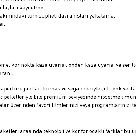
olayları kaydetme,
 yakınındaki tüm şüpheli davranışları yakalama,
ı,
eme, kör nokta kaza uyarısı, önden kaza uyarısı ve şerit
kranı.
 aperture jantlar, kumaş ve vegan deriyle çift renk ve i
ç paketleriyle bile premium seviyesinde hissetmek müm
 üzerinden favori filmlerinizi veya programlarınızı tak
aketleri arasında teknoloji ve konfor odaklı farklar bu