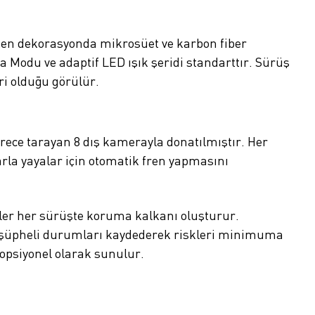
ırken dekorasyonda mikrosüet ve karbon fiber
a Modu ve adaptif LED ışık şeridi standarttır. Sürüş
ri olduğu görülür.
erece tarayan 8 dış kamerayla donatılmıştır. Her
arla yayalar için otomatik fren yapmasını
emler her sürüşte koruma kalkanı oluşturur.
ki şüpheli durumları kaydederek riskleri minimuma
e opsiyonel olarak sunulur.