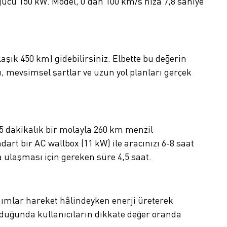
ücü 150 kW. Model, 0’dan 100 km/s hıza 7,8 saniye
şık 450 km) gidebilirsiniz. Elbette bu değerin
, mevsimsel şartlar ve uzun yol planları gerçek
 15 dakikalık bir molayla 260 km menzil
art bir AC wallbox (11 kW) ile aracınızı 6-8 saat
a ulaşması için gereken süre 4,5 saat.
nımlar hareket hâlindeyken enerji üreterek
ulduğunda kullanıcıların dikkate değer oranda