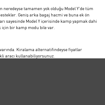
ların neredeyse tamamen yok olduğu Model Y'de tüm
destekler. Geniş arka bagaj hacmi ve buna ek ön
kları sayesinde Model Y içerisinde kamp yapmak dahi
 için bir kamp modu bile var.
ivarında. Kiralama alternatifindeyse fiyatlar
kli aracı kullanabiliyorsunuz.
aliyetleriyle araçlara ulaşabilmesini sağlar. İkinci
mobilite dünyasına zahmetsiz bir giriş yapabilir.
odeli birkaç ay boyunca kullanabilir ve yakın