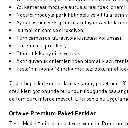
Yol kamerası moduyla sürüş sırasındaki önemli 
Nöbetçi moduyla park hâlindeki ve kilitli aracın
Ayak boşluğu ve kapı gözü ambiyans aydınlatmas
Isıtmalı ön cam ve direksiyon,
Tüm camlarda ultraviyole kızılötesi koruması,
Özel sürücü profilleri,
Otomatik kolay giriş ve çıkış,
Aktif güvenlik önlemlerinden otomatik acil frenl
Tesla'nın ikonik 16 inçlik merkezî dokunmatik e
7 adet hoparlörle donatılan başlangıç paketinde 18''
özellikleri göz önünde bulundurulduğunda başlangı
da tüm sürümlerde mevcut. Dilerseniz bu uygulamalar
Orta ve Premium Paket Farkları
Tesla Model Y'nin standart versiyonu ile Premium p