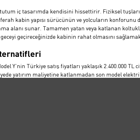
tutum iç tasarımda kendisini hissettirir. Fiziksel tuş
i ferah kabin yapısı sürücünün ve yolcuların konforunu 
 saklama alanı sunar. Tamamen yatan veya katlanan koltu
geceyi geçireceğinizde kabinin rahat olmasını sağlamak
ternatifleri
del Y’nin Türkiye satış fiyatları yaklaşık 2.400.000 TL c
 sayede yatırım maliyetine katlanmadan son model elektri
a kiralanabilen Model Y
, kullanıcıların düşük başlangıç m
ar kiralama alternatiflerini değerlendirerek elektrikli 
azesi arasında Tesla Model Y de mevcut. Dilerseniz bu m
eri yakından tanıma fırsatına sahip olabilirsiniz.