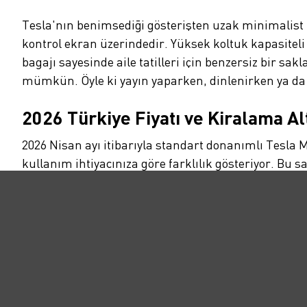
Tesla'nın benimsediği gösterişten uzak minimalist 
kontrol ekran üzerindedir. Yüksek koltuk kapasitel
bagajı sayesinde aile tatilleri için benzersiz bir
mümkün. Öyle ki yayın yaparken, dinlenirken ya da 
2026 Türkiye Fiyatı ve Kiralama Al
2026 Nisan ayı itibarıyla standart donanımlı Tesla Mo
kullanım ihtiyacınıza göre farklılık gösteriyor. Bu
Voltify güvencesiyle
1-3-6-9 veya 12 aylık periyotlarl
el değer kaybı riskinden korunmak isteyen kullanıcıl
Voltify
olarak sunduğumuz geniş elektrikli araç yelp
gelecekte daha da yaygınlaşması beklenen teknolojil