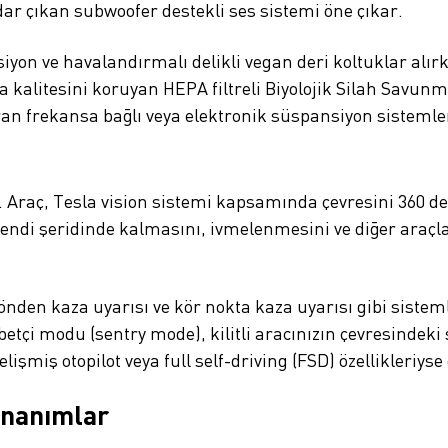
ar çıkan subwoofer destekli ses sistemi öne çıkar.
siyon ve havalandırmalı delikli vegan deri koltuklar al
kalitesini koruyan HEPA filtreli Biyolojik Silah Savunm
ran frekansa bağlı veya elektronik süspansiyon sistemle
. Araç, Tesla vision sistemi kapsamında çevresini 360 d
kendi şeridinde kalmasını, ivmelenmesini ve diğer araçl
 önden kaza uyarısı ve kör nokta kaza uyarısı gibi sist
etçi modu (sentry mode), kilitli aracınızın çevresinde
işmiş otopilot veya full self-driving (FSD) özellikleriys
onanımlar