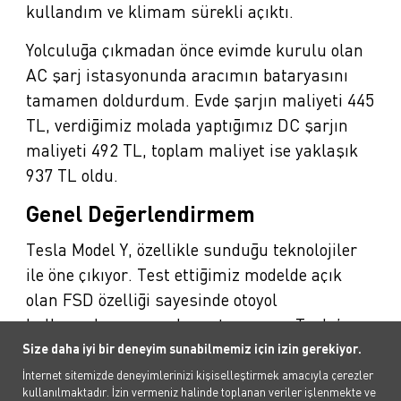
kullandım ve klimam sürekli açıktı.
Yolculuğa çıkmadan önce evimde kurulu olan
AC şarj istasyonunda aracımın bataryasını
tamamen doldurdum. Evde şarjın maliyeti 445
TL, verdiğimiz molada yaptığımız DC şarjın
maliyeti 492 TL, toplam maliyet ise yaklaşık
937 TL oldu.
Genel Değerlendirmem
Tesla Model Y, özellikle sunduğu teknolojiler
ile öne çıkıyor. Test ettiğimiz modelde açık
olan FSD özelliği sayesinde otoyol
kullanımlarını neredeyse tamamen Tesla’ya
devrettik.
Size daha iyi bir deneyim sunabilmemiz için izin gerekiyor.
İnternet sitemizde deneyimlerinizi kişiselleştirmek amacıyla çerezler
Model Y, makyaj öncesi modele göre
kullanılmaktadır. İzin vermeniz halinde toplanan veriler işlenmekte ve