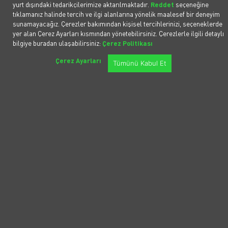
yurt dışındaki tedarikçilerimize aktarılmaktadır.
Reddet
seçeneğine
donanımsal olarak biraz daha sadeleşse de
tıklamanız halinde tercih ve ilgi alanlarına yönelik maalesef bir deneyim
sürücüsüne istediği bütün kullanım
sunamayacağız. Çerezler bakımından kişisel tercihlerinizi, seçeneklerde
kolaylıklarını yine de sunabiliyor. Yeterli yol
yer alan Çerez Ayarları kısmından yönetebilirsiniz. Çerezlerle ilgili detaylı
bilgiye buradan ulaşabilirsiniz:
Çerez Politikası
tutuşu ve verimli enerji tüketimi ise uzun
Çerez Ayarları
yolculuklarda en büyük yardımcınız oluyor.
Tümünü Kabul Et
Canberk Gedikoğlu
Voltify Pazarlama ve İş Geliştirme
Yöneticisi
Politikalar
Popüler Araçlar