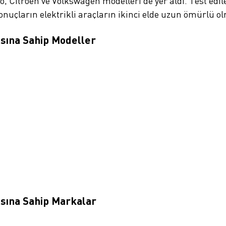
vo, Citroën ve Volkswagen modelleri de yer aldı. Test edil
onuçların elektrikli araçların ikinci elde uzun ömürlü 
sına Sahip Modeller
sına Sahip Markalar