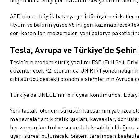
bugün iddia ettiği geri kazanım seviyelerinin oldukç
ABD’nin en büyük batarya geri dönüşüm şirketlerin
lityum ve bakırın yüzde 95’ini geri kazanabilecek te
geri kazanılan malzemeleri yeni batarya paketlerin
Tesla, Avrupa ve Türkiye’de Şehir 
Tesla’nın otonom sürüş yazılımı FSD (Full Self-Dri
düzenlenecek 42. oturumda UN R171 yönetmeliğinin 3
gibi sürücü destekli otonom sistemlerinin Avrupa ge
Türkiye de UNECE’nin bir üyesi konumunda. Dolayısı
Yeni taslak, otonom sürüşün kapsamını yalnızca oto
manevralar artık trafik ışıkları, kavşaklar, dönüş
her zaman kontrol ve sorumluluk sahibi olduğunu aç
uyarı süresi bulunacak. Sistem tarafından başlatıla