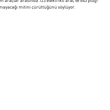
en araçlar arasında 723 elektrikli araç ve 643 plug-
olmayacağı mitini çürüttüğünü söylüyor.