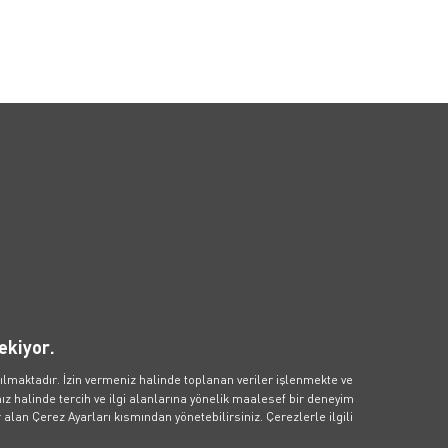
etişim
Kampanyalar
Popüler 
İçerikler
ekiyor.
işim Formu
Aylık Elektrikli Araç Aboneliği
Blog İçerikleri
sApp Hattı
Zes İndirim Kampanyası
ılmaktadır. İzin vermeniz halinde toplanan veriler işlenmekte ve
z halinde tercih ve ilgi alanlarına yönelik maalesef bir deneyim
Fosil Yakıtlar K
m Merkezi: 0850 811 01 01
Çevreye ve Sağl
alan Çerez Ayarları kısmından yönetebilirsiniz. Çerezlerle ilgili
 talebi, iş birlikleri ve medya
Elektrikli Araç
ileri için: info@voltify.com.tr