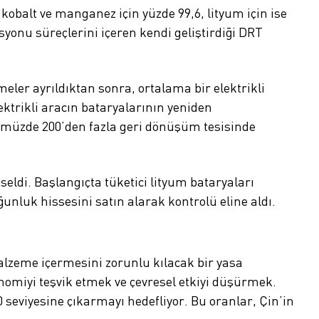
kobalt ve manganez için yüzde 99,6, lityum için ise
syonu süreçlerini içeren kendi geliştirdiği DRT
eler ayrıldıktan sonra, ortalama bir elektrikli
lektrikli aracın bataryalarının yeniden
ünümüzde 200’den fazla geri dönüşüm tesisinde
di. Başlangıçta tüketici lityum bataryaları
unluk hissesini satın alarak kontrolü eline aldı.
malzeme içermesini zorunlu kılacak bir yasa
konomiyi teşvik etmek ve çevresel etkiyi düşürmek.
0 seviyesine çıkarmayı hedefliyor. Bu oranlar, Çin’in