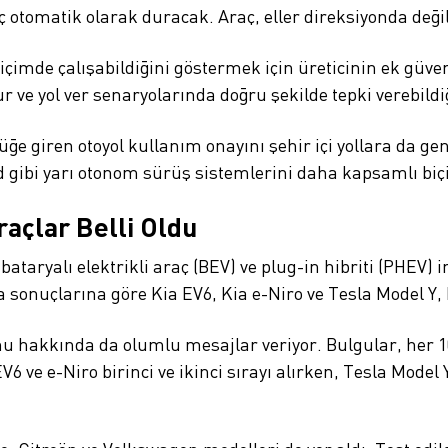
 otomatik olarak duracak. Araç, eller direksiyonda de
 biçimde çalışabildiğini göstermek için üreticinin ek gü
r ve yol ver senaryolarında doğru şekilde tepki verebild
lüğe giren otoyol kullanım onayını şehir içi yollara da 
ed gibi yarı otonom sürüş sistemlerini daha kapsamlı bi
raçlar Belli Oldu
la bataryalı elektrikli araç (BEV) ve plug-in hibriti (PHE
 sonuçlarına göre Kia EV6, Kia e-Niro ve Tesla Model Y, b
mu hakkında da olumlu mesajlar veriyor. Bulgular, her 10
 ve e-Niro birinci ve ikinci sırayı alırken, Tesla Model Y