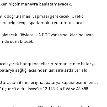
ğilken hiçbir manevra başlatamayacak.
venlik doğrulaması yapması gerekecek. Üretici
iğini belgeleyip ispatlamakla yükümlü olacak.
genişletecek. Böylece, UNECE yönetmeliklerine uyan
çimde sunabilecek.
V) inceleyerek hangi modellerin zaman içinde batarya
atarya sağlığı açısından üst sıralarda yer aldı.
 araçtan 8’inin orijinal batarya kapasitesinin en az
 üçüncü oldu. İsveç’te 12.148 Kia EV6 ve 48.488