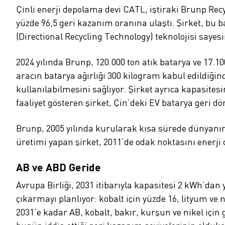
Çinli enerji depolama devi CATL, iştiraki Brunp Rec
yüzde 96,5 geri kazanım oranına ulaştı. Şirket, bu 
(Directional Recycling Technology) teknolojisi sayesin
2024 yılında Brunp, 120.000 ton atık batarya ve 17.1
aracın batarya ağırlığı 300 kilogram kabul edildiğind
kullanılabilmesini sağlıyor. Şirket ayrıca kapasite
faaliyet gösteren şirket, Çin’deki EV batarya geri dö
Brunp, 2005 yılında kurularak kısa sürede dünyanın
üretimi yapan şirket, 2011’de odak noktasını enerji 
AB ve ABD Geride
Avrupa Birliği, 2031 itibarıyla kapasitesi 2 kWh’da
çıkarmayı planlıyor: kobalt için yüzde 16, lityum ve
2031’e kadar AB, kobalt, bakır, kurşun ve nikel için 