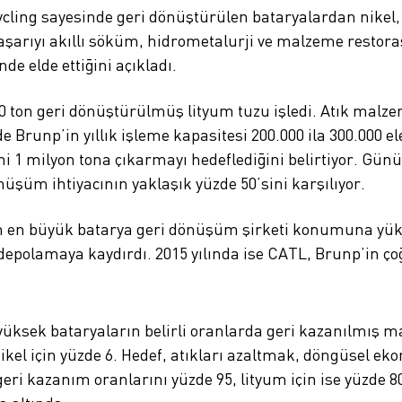
ycling sayesinde geri dönüştürülen bataryalardan nikel, 
başarıyı akıllı söküm, hidrometalurji ve malzeme restora
de elde ettiğini açıkladı.
00 ton geri dönüştürülmüş lityum tuzu işledi. Atık malzem
e Brunp’in yıllık işleme kapasitesi 200.000 ila 300.000 e
sini 1 milyon tona çıkarmayı hedeflediğini belirtiyor. G
nüşüm ihtiyacının yaklaşık yüzde 50’sini karşılıyor.
 en büyük batarya geri dönüşüm şirketi konumuna yüksel
depolamaya kaydırdı. 2015 yılında ise CATL, Brunp’in çoğ
n yüksek bataryaların belirli oranlarda geri kazanılmış 
 nikel için yüzde 6. Hedef, atıkları azaltmak, döngüsel e
geri kazanım oranlarını yüzde 95, lityum için ise yüzde 8