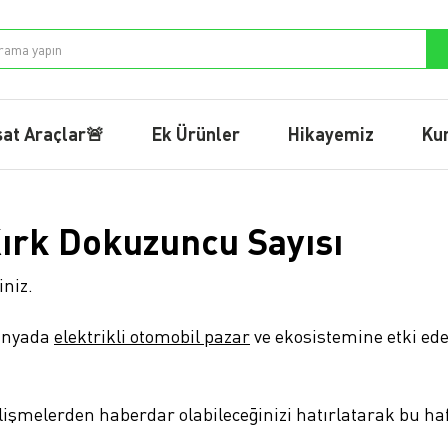
sat Araçlar🚨
Ek Ürünler
Hikayemiz
Ku
 Kırk Dokuzuncu Sayısı
iniz.
dünyada
elektrikli otomobil pazar
ve ekosistemine etki ede
işmelerden haberdar olabileceğinizi hatırlatarak bu haf