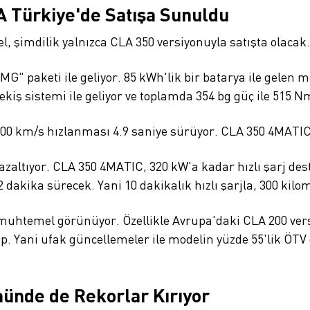
A Türkiye'de Satışa Sunuldu
 şimdilik yalnızca CLA 350 versiyonuyla satışta olacak.
AMG" paketi ile geliyor. 85 kWh'lik bir batarya ile gelen
kiş sistemi ile geliyor ve toplamda 354 bg güç ile 515 N
100 km/s hızlanması 4.9 saniye sürüyor. CLA 350 4MATIC
 azaltıyor. CLA 350 4MATIC, 320 kW'a kadar hızlı şarj des
2 dakika sürecek. Yani 10 dakikalık hızlı şarjla, 300 kil
 muhtemel görünüyor. Özellikle Avrupa'daki CLA 200 vers
. Yani ufak güncellemeler ile modelin yüzde 55'lik ÖTV 
ünde de Rekorlar Kırıyor