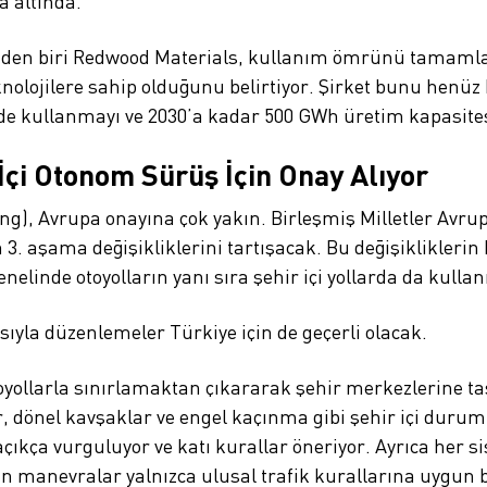
a altında.
den biri Redwood Materials, kullanım ömrünü tamamlamı
knolojilere sahip olduğunu belirtiyor. Şirket bunu henüz
de kullanmayı ve 2030’a kadar 500 GWh üretim kapasites
İçi Otonom Sürüş İçin Onay Alıyor
ving), Avrupa onayına çok yakın. Birleşmiş Milletler A
. aşama değişikliklerini tartışacak. Bu değişikliklerin
nelinde otoyolların yanı sıra şehir içi yollarda da kull
yla düzenlemeler Türkiye için de geçerli olacak.
yollarla sınırlamaktan çıkararak şehir merkezlerine taş
ler, dönel kavşaklar ve engel kaçınma gibi şehir içi du
ıkça vurguluyor ve katı kurallar öneriyor. Ayrıca her s
n manevralar yalnızca ulusal trafik kurallarına uygun b