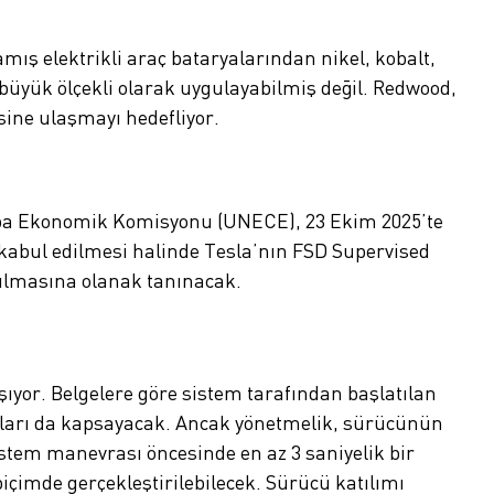
ş elektrikli araç bataryalarından nikel, kobalt,
 büyük ölçekli olarak uygulayabilmiş değil. Redwood,
ine ulaşmayı hedefliyor.
vrupa Ekonomik Komisyonu (UNECE), 23 Ekim 2025’te
 kabul edilmesi halinde Tesla’nın FSD Supervised
anılmasına olanak tanınacak.
ıyor. Belgelere göre sistem tarafından başlatılan
rumları da kapsayacak. Ancak yönetmelik, sürücünün
istem manevrası öncesinde en az 3 saniyelik bir
içimde gerçekleştirilebilecek. Sürücü katılımı