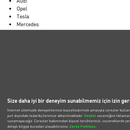
Audi
Opel
Tesla
Mercedes
Peugeot
Volvo
BMW
Volkswagen
Skoda
Politikalar
Popüler Araçlar
İl
Size daha iyi bir deneyim sunabilmemiz için izin ger
Elektronik İletişim İzni
Araçlar
İlet
Bireysel Üyelik Sözleşmesi
Fırsat Araçlar
What
İnternet sitemizde deneyimlerinizi kişiselleştirmek amacıyla çerezler kullan
yurt dışındaki tedarikçilerimize aktarılmaktadır.
Reddet
seçeneğine tıklamanı
Kurumsal Üyelik Sözleşmesi
BMW iX3 50 xDrive
Çözü
sunamayacağız. Çerezler bakımından kişisel tercihlerinizi, seçeneklerde yer 
Müşteri Aydınlatma Metni
BMW iX1
Bilgi
detaylı bilgiye buradan ulaşabilirsiniz:
Çerez Politikası
ilişk