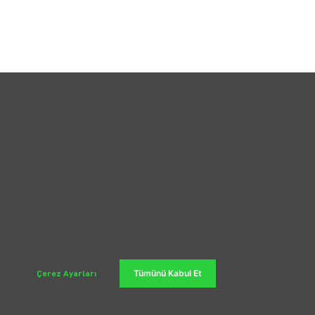
Blog
Sosyal Medya
i
Kampanyalardan haberdar olmak için
sosyal medyadan bizi takip edin.
Çerez Ayarları
Tümünü Kabul Et
ullanan Araçların
ığa Zararları
 Şarj Ücreti Ne Kadar?