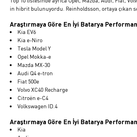
Top 10 listesinde ayrıca Opel, Mazda, Audi, Fiat, Vol
in hibrit bulunuyordu. Reinholdsson, ortaya çıkan s
Araştırmaya Göre En İyi Batarya Performan
Kia EV6
Kia e-Niro
Tesla Model Y
Opel Mokka-e
Mazda MX-30
Audi Q4 e-tron
Fiat 500e
Volvo XC40 Recharge
Citroën e-C4
Volkswagen ID.4
Araştırmaya Göre En İyi Batarya Performan
Kia