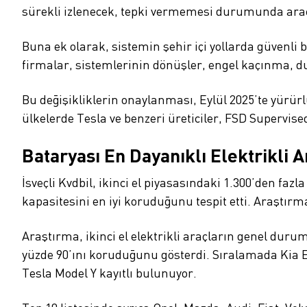
sürekli izlenecek, tepki vermemesi durumunda araç
Buna ek olarak, sistemin şehir içi yollarda güvenli
firmalar, sistemlerinin dönüşler, engel kaçınma, du
Bu değişikliklerin onaylanması, Eylül 2025’te yürür
ülkelerde Tesla ve benzeri üreticiler, FSD Supervis
Bataryası En Dayanıklı Elektrikli A
İsveçli Kvdbil, ikinci el piyasasındaki 1.300’den faz
kapasitesini en iyi koruduğunu tespit etti. Araştırma
Araştırma, ikinci el elektrikli araçların genel duru
yüzde 90’ını koruduğunu gösterdi. Sıralamada Kia EV6
Tesla Model Y kayıtlı bulunuyor.