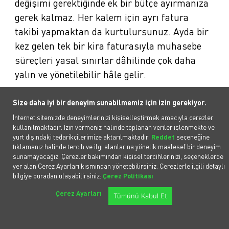
değişimi gerektiğinde ek bir bütçe ayırmanıza
gerek kalmaz. Her kalem için ayrı fatura
takibi yapmaktan da kurtulursunuz. Ayda bir
kez gelen tek bir kira faturasıyla muhasebe
süreçleri yasal sınırlar dâhilinde çok daha
yalın ve yönetilebilir hâle gelir.
Arıza ve Kaza Anında Destek
Size daha iyi bir deneyim sunabilmemiz için izin gerekiyor.
Kesintisiz mobilite operasyonel araç
İnternet sitemizde deneyimlerinizi kişiselleştirmek amacıyla çerezler
kullanılmaktadır. İzin vermeniz halinde toplanan veriler işlenmekte ve
kiralamanın temel taşıdır. Herhangi bir arıza
yurt dışındaki tedarikçilerimize aktarılmaktadır.
Reddet
seçeneğine
veya kaza durumunda kiralama şirketi hem
tıklamanız halinde tercih ve ilgi alanlarına yönelik maalesef bir deneyim
sunamayacağız. Çerezler bakımından kişisel tercihlerinizi, seçeneklerde
onarımı üstlenir hem size anında ikame araç
yer alan Çerez Ayarları kısmından yönetebilirsiniz. Çerezlerle ilgili detaylı
tedarik eder. Özellikle zamanın en değerli
bilgiye buradan ulaşabilirsiniz:
Çerez Politikası
kaynak olduğu iş dünyasında ikame araçlar
Çerez Ayarları
Tümünü Kabul Et
büyük avantaj sağlar. Böylece saha
operasyonlarınız durmaz ya da randevularınız