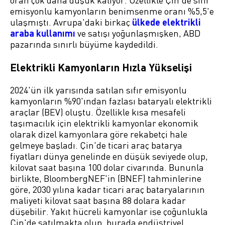
oran çok daha düşük kalıyor. Özellikle Çin'de sıfır
emisyonlu kamyonların benimsenme oranı %5,5'e
ulaşmıştı. Avrupa'daki birkaç
ülkede elektrikli
araba kullanımı
ve satışı yoğunlaşmışken, ABD
pazarında sınırlı büyüme kaydedildi.
Elektrikli Kamyonların Hızla Yükselişi
2024'ün ilk yarısında satılan sıfır emisyonlu
kamyonların %90'ından fazlası bataryalı elektrikli
araçlar (BEV) oluştu. Özellikle kısa mesafeli
taşımacılık için elektrikli kamyonlar ekonomik
olarak dizel kamyonlara göre rekabetçi hale
gelmeye başladı. Çin'de ticari araç batarya
fiyatları dünya genelinde en düşük seviyede olup,
kilovat saat başına 100 dolar civarında. Bununla
birlikte, BloombergNEF'in (BNEF) tahminlerine
göre, 2030 yılına kadar ticari araç bataryalarının
maliyeti kilovat saat başına 88 dolara kadar
düşebilir. Yakıt hücreli kamyonlar ise çoğunlukla
Çin'de satılmakta olup, burada endüstriyel