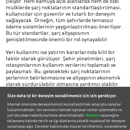
çıkıyor. Hem kamuya açık alanlarda hem de özel
mülklerde şarj noktalarının standartlaştırılması,
kullanıcılar için güvenilir ve tutarlı bir deneyim
sağlayacak. Örneğin, tüm şehirlerde temassız
ödeme sistemlerinin yaygınlaştırılması öneriliyor.
Bu tür standartlar, şarj altyapısının
genişletilmesinde önemli bir rol oynayabilir.
Veri kullanımı ise yatırım kararlarında kilit bir
faktör olarak görülüyor. Şehir yönetimleri, şarj
istasyonlarının kullanım verilerini toplamalı ve
paylaşmalı. Bu, gelecekteki şarj noktalarının
yerlerinin belirlenmesine ve altyapının ekonomik
olarak sürdürülebilir olmasına yardımcı olabilir.
Örneğin, Uber gibi şirketler, şehirlere şarj talebine
Size daha iyi bir deneyim sunabilmemiz için izin gerekiyor.
dair veriler sağlayarak doğru yerlere şarj
istasyonu kurulmasını destekliyor.
İnternet sitemizde deneyimlerinizi kişiselleştirmek amacıyla çerezler
kullanılmaktadır. İzin vermeniz halinde toplanan veriler işlenmekte ve
Raporda şehir yönetimlerinin enerji
yurt dışındaki tedarikçilerimize aktarılmaktadır.
Reddet
seçeneğine
tıklamanız halinde tercih ve ilgi alanlarına yönelik maalesef bir deneyim
sağlayıcılarıyla iş birliği yaparak şarj altyapısının
sunamayacağız. Çerezler bakımından kişisel tercihlerinizi, seçeneklerde
elektrik şebekesiyle entegrasyonunu